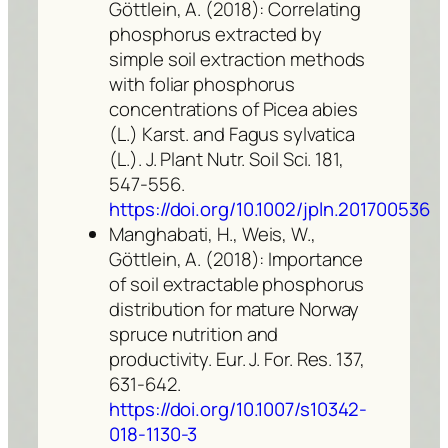
Göttlein, A. (2018): Correlating
phosphorus extracted by
simple soil extraction methods
with foliar phosphorus
concentrations of
Picea abies
(L.) Karst. and
Fagus sylvatica
(L.). J. Plant Nutr. Soil Sci. 181,
547-556.
https://doi.org/10.1002/jpln.201700536
Manghabati, H., Weis, W.,
Göttlein, A. (2018): Importance
of soil extractable phosphorus
distribution for mature Norway
spruce nutrition and
productivity. Eur. J. For. Res. 137,
631-642.
https://doi.org/10.1007/s10342-
018-1130-3