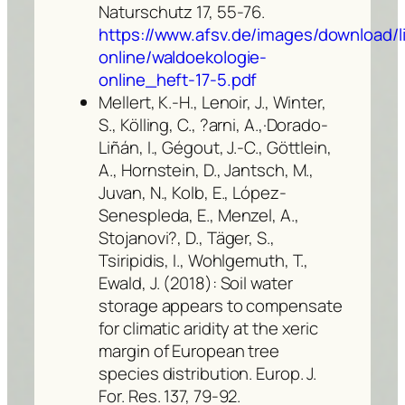
Naturschutz 17, 55-76.
https://www.afsv.de/images/download/li
online/waldoekologie-
online_heft-17-5.pdf
Mellert, K.-H., Lenoir, J., Winter,
S., Kölling, C., ?arni, A.,·Dorado-
Liñán, I., Gégout, J.-C., Göttlein,
A., Hornstein, D., Jantsch, M.,
Juvan, N., Kolb, E., López-
Senespleda, E., Menzel, A.,
Stojanovi?, D., Täger, S.,
Tsiripidis, I., Wohlgemuth, T.,
Ewald, J. (2018): Soil water
storage appears to compensate
for climatic aridity at the xeric
margin of European tree
species distribution. Europ. J.
For. Res. 137, 79-92.