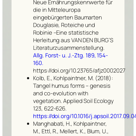
Neue Ernährungskennwerte für
die in Mitteleuropa
eingebürgerten Baumarten
Douglasie, Roteiche und
Robinie –Eine statistische
Herleitung aus VAN DEN BURG’S
Literaturzusammenstellung.
Allg. Forst- u. J.-Ztg. 189, 154-
160.
https://doi.org/10.23765/afjz0002027
Kolb, E., Kohlpaintner, M. (2018):
Tangel humus forms – genesis
and co-evolution with
vegetation. Applied Soil Ecology
123, 622-626.
https://doi.org/10.1016/j.apsoil.2017.09.0
Manghabati, H., Kohlpaintner,
M., Ettl, R., Mellert, K., Blum, U.,