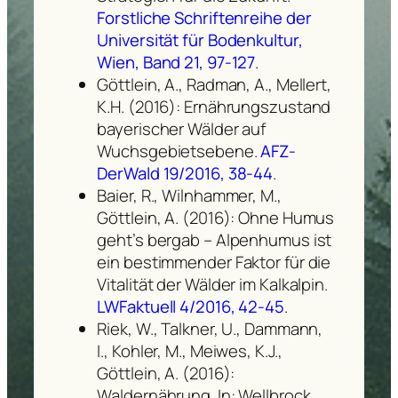
Forstliche Schriftenreihe der
Universität für Bodenkultur,
Wien, Band 21, 97-127
.
Göttlein, A., Radman, A., Mellert,
K.H. (2016): Ernährungszustand
bayerischer Wälder auf
Wuchsgebietsebene.
AFZ-
DerWald 19/2016, 38-44
.
Baier, R., Wilnhammer, M.,
Göttlein, A. (2016): Ohne Humus
geht’s bergab – Alpenhumus ist
ein bestimmender Faktor für die
Vitalität der Wälder im Kalkalpin.
LWFaktuell 4/2016, 42-45
.
Riek, W., Talkner, U., Dammann,
I., Kohler, M., Meiwes, K.J.,
Göttlein, A. (2016):
Waldernährung. In: Wellbrock,