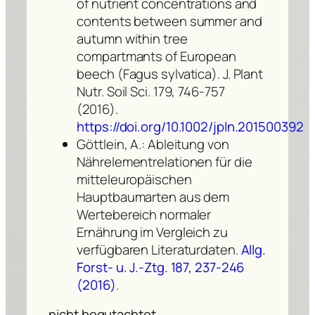
of nutrient concentrations and
contents between summer and
autumn within tree
compartmants of European
beech (
Fagus sylvatica
). J. Plant
Nutr. Soil Sci. 179, 746-757
(2016).
https://doi.org/10.1002/jpln.201500392
Göttlein, A.: Ableitung von
Nährelementrelationen für die
mitteleuropäischen
Hauptbaumarten aus dem
Wertebereich normaler
Ernährung im Vergleich zu
verfügbaren Literaturdaten.
Allg.
Forst- u. J.-Ztg. 187, 237-246
(2016)
.
nicht begutachtet